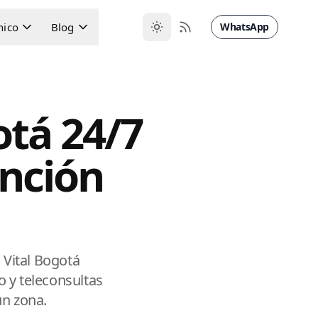
nico
Blog
WhatsApp
otá 24/7
nción
Vital Bogotá
 y teleconsultas
ún zona.