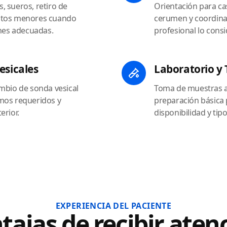
 sueros, retiro de
Orientación para ca
ntos menores cuando
cerumen y coordina
ones adecuadas.
profesional lo consi
esicales
Laboratorio y
mbio de sonda vesical
Toma de muestras a 
mos requeridos y
preparación básica
erior.
disponibilidad y tip
EXPERIENCIA DEL PACIENTE
tajas de recibir aten